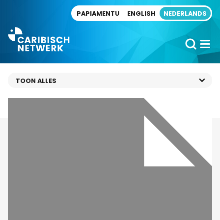
Direct naar artikel
PAPIAMENTU
ENGLISH
NEDERLANDS