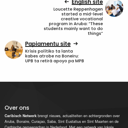
English site
Loucette Reppenhagen
started a mid-level
creative vocational
program in Aruba: “These
students mainly want to do
things”
Papiamentu site
Krísis polítiko ta lanta
kabes atrobe na Boneiru:
UPB ta retirá apoyo pa MPB
Over ons
brengt nieuws, actualiteiten en achtergronden over
Caribisch Netwerk
Aruba, Bonaire, Curaçao, Saba, Sint Eustatius en Sint Maarten en de
Caribische gemeenschap in Nederland. Met een netwerk van lokale