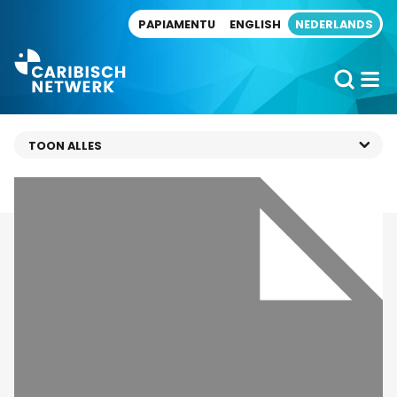
Direct naar artikel
PAPIAMENTU
ENGLISH
NEDERLANDS