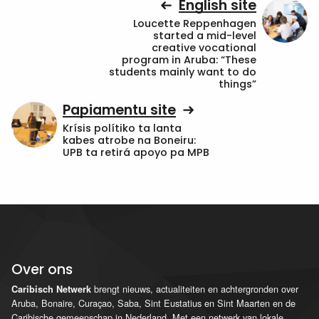
English site
Loucette Reppenhagen
started a mid-level
creative vocational
program in Aruba: “These
students mainly want to do
things”
Papiamentu site
Krísis polítiko ta lanta
kabes atrobe na Boneiru:
UPB ta retirá apoyo pa MPB
Over ons
brengt nieuws, actualiteiten en achtergronden over
Caribisch Netwerk
Aruba, Bonaire, Curaçao, Saba, Sint Eustatius en Sint Maarten en de
Caribische gemeenschap in Nederland. Met een netwerk van lokale