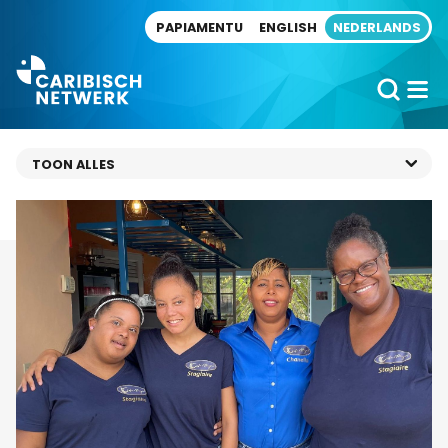
Direct naar artikel
PAPIAMENTU
ENGLISH
NEDERLANDS