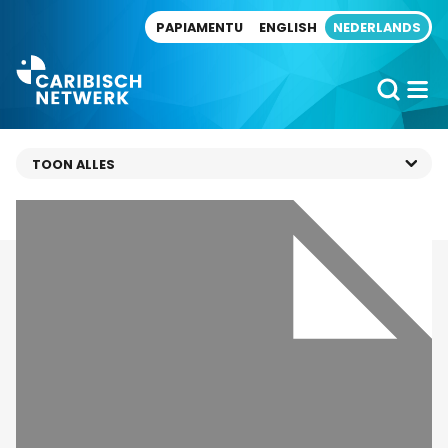
Direct naar artikel
PAPIAMENTU
ENGLISH
NEDERLANDS