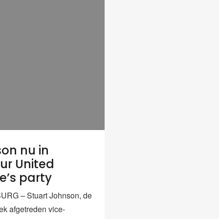
on nu in
ur United
e’s party
URG – Stuart Johnson, de
ek afgetreden vice-