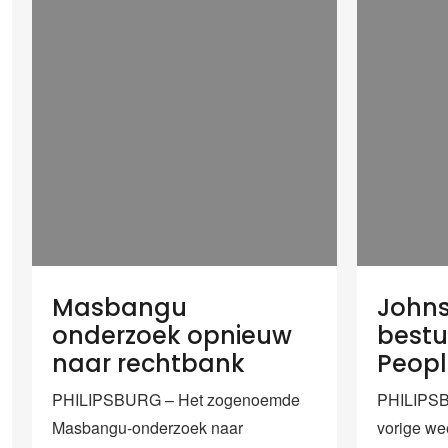
Masbangu
Johns
onderzoek opnieuw
bestu
naar rechtbank
Peopl
PHILIPSBURG – Het zogenoemde
PHILIPSB
Masbangu-onderzoek naar
vorige we