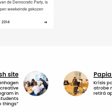
 van de Democratic Party, is
open weekeinde gekozen
 2014
sh site
Papia
penhagen
Krísis p
 creative
atrobe n
ogram in
retirá 
students
 things”