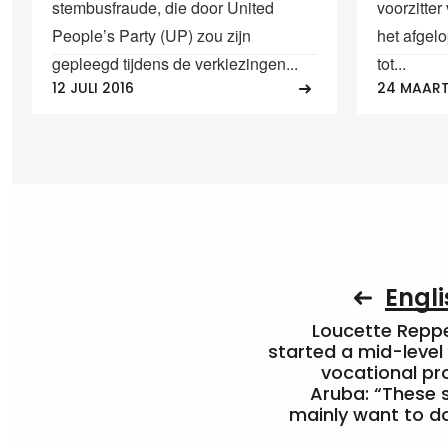
stembusfraude, die door United
voorzitter
People’s Party (UP) zou zijn
het afgel
gepleegd tijdens de verkiezingen...
tot...
12 JULI 2016
24 MAART
Engli
Loucette Rep
started a mid-level
vocational pr
Aruba: “These 
mainly want to do