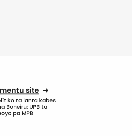
mentu site
olítiko ta lanta kabes
a Boneiru: UPB ta
apoyo pa MPB