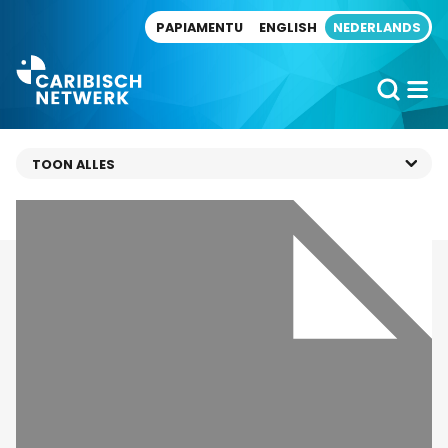
Direct naar artikel
PAPIAMENTU
ENGLISH
NEDERLANDS