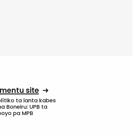
mentu site
olítiko ta lanta kabes
a Boneiru: UPB ta
apoyo pa MPB