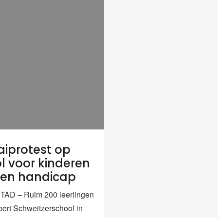
iprotest op
l voor kinderen
en handicap
AD – Ruim 200 leerlingen
bert Schweitzerschool in