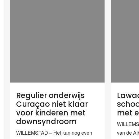
Regulier onderwijs
Lawaa
Curaçao niet klaar
schoo
voor kinderen met
met e
downsyndroom
WILLEMST
WILLEMSTAD – Het kan nog even
van de Al