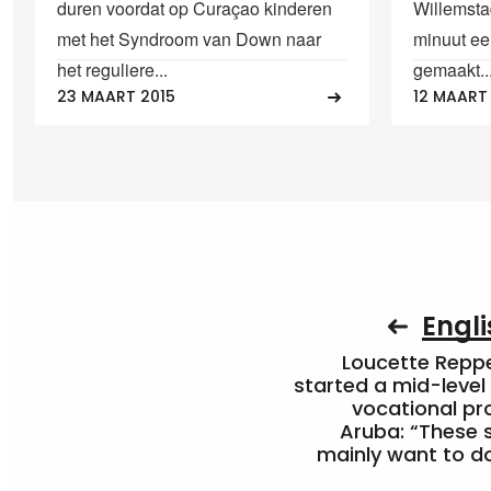
duren voordat op Curaçao kinderen
Willemst
met het Syndroom van Down naar
minuut ee
het reguliere...
gemaakt...
23 MAART 2015
12 MAART
Engli
Loucette Rep
started a mid-level
vocational pr
Aruba: “These 
mainly want to do