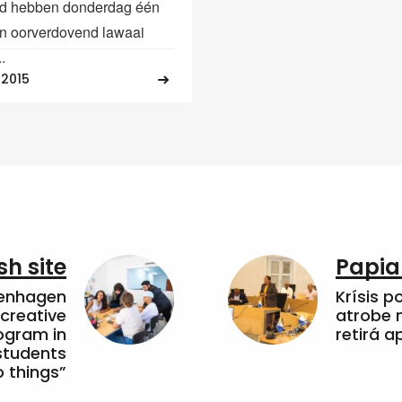
ad hebben donderdag één
n oorverdovend lawaai
.
 2015
sh site
Papia
penhagen
Krísis p
 creative
atrobe n
ogram in
retirá 
students
 things”