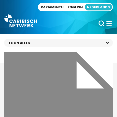
Direct naar artikel
PAPIAMENTU
ENGLISH
NEDERLANDS