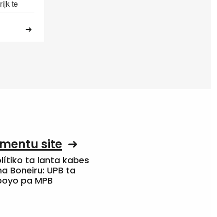
ijk te
mentu site
olítiko ta lanta kabes
a Boneiru: UPB ta
apoyo pa MPB