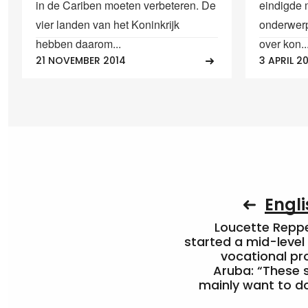
in de Cariben moeten verbeteren. De
eindigde 
vier landen van het Koninkrijk
onderwerp
hebben daarom...
over kon..
21 NOVEMBER 2014
3 APRIL 2
Engli
Loucette Rep
started a mid-level
vocational pr
Aruba: “These 
mainly want to do