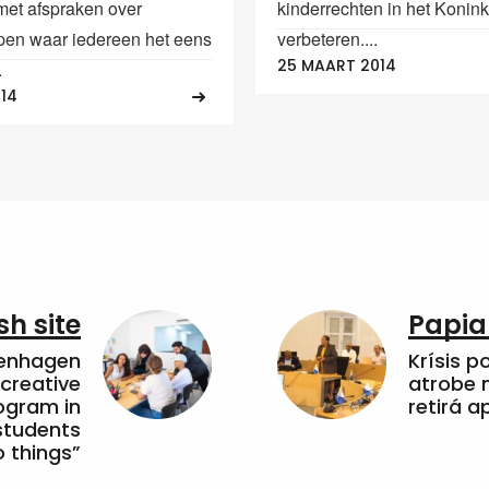
met afspraken over
kinderrechten in het Koninkr
en waar iedereen het eens
verbeteren....
25 MAART 2014
.
014
sh site
Papia
penhagen
Krísis p
 creative
atrobe n
ogram in
retirá 
students
 things”