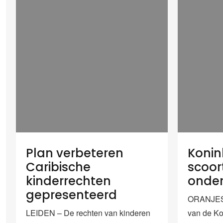
Plan verbeteren
Konin
Caribische
scoort
kinderrechten
onde
gepresenteerd
ORANJEST
LEIDEN – De rechten van kinderen
van de Ko