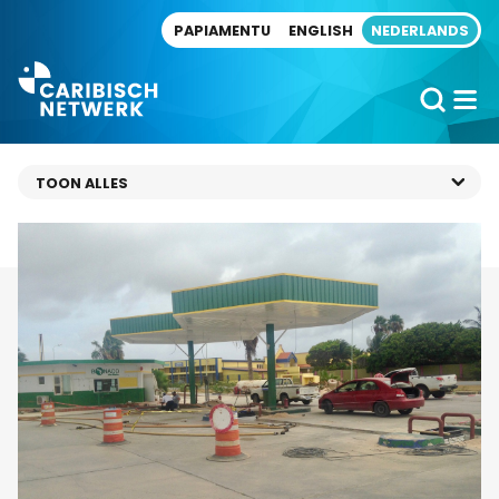
Direct naar artikel
PAPIAMENTU
ENGLISH
NEDERLANDS