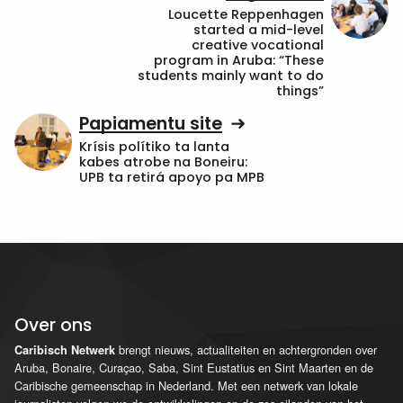
Loucette Reppenhagen
started a mid-level
creative vocational
program in Aruba: “These
students mainly want to do
things”
Papiamentu site
Krísis polítiko ta lanta
kabes atrobe na Boneiru:
UPB ta retirá apoyo pa MPB
Over ons
brengt nieuws, actualiteiten en achtergronden over
Caribisch Netwerk
Aruba, Bonaire, Curaçao, Saba, Sint Eustatius en Sint Maarten en de
Caribische gemeenschap in Nederland. Met een netwerk van lokale