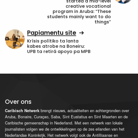
started a mid-level
creative vocational
program in Aruba: “These
students mainly want to do
things”
Papiamentu site
Krísis polítiko ta lanta
kabes atrobe na Boneiru:
UPB ta retirá apoyo pa MPB
Over ons
brengt nieuws, actualiteiten en achtergronden over
Caribisch Netwerk
Aruba, Bonaire, Curaçao, Saba, Sint Eustatius en Sint Maarten en de
Caribische gemeenschap in Nederland. Met een netwerk van lokale
journalisten volgen we de ontwikkelingen op de zes eilanden van het
Nederlandse Koninkrijk. Het netwerk volgt ook de Antilliaanse en