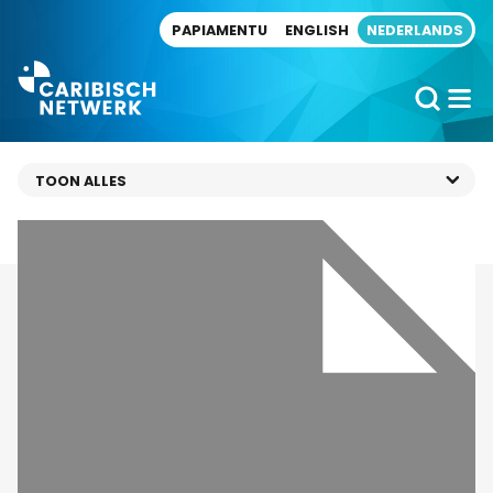
Direct naar artikel
PAPIAMENTU
ENGLISH
NEDERLANDS