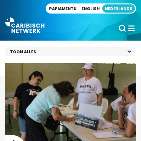
Direct naar artikel
PAPIAMENTU
ENGLISH
NEDERLANDS