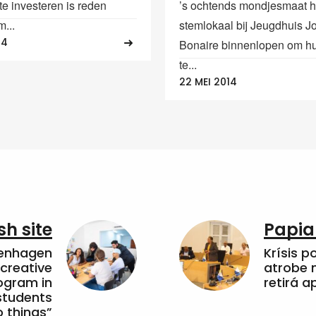
te investeren is reden
’s ochtends mondjesmaat h
...
stemlokaal bij Jeugdhuis J
14
Bonaire binnenlopen om hu
te...
22 MEI 2014
sh site
Papia
penhagen
Krísis p
 creative
atrobe n
ogram in
retirá 
students
 things”