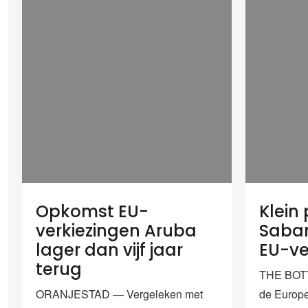
Opkomst EU-
Klein
verkiezingen Aruba
Saban
lager dan vijf jaar
EU-ve
terug
THE BOTT
ORANJESTAD — Vergeleken met
de Europe