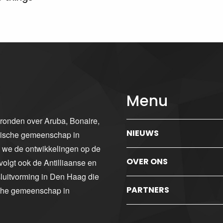
Menu
gronden over Aruba, Bonaire,
NIEUWS
ibische gemeenschap in
n we de ontwikkelingen op de
OVER ONS
volgt ook de Antilliaanse en
luitvorming in Den Haag die
PARTNERS
sche gemeenschap in