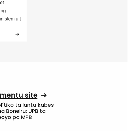
et
ong
n stem uit
mentu site
olítiko ta lanta kabes
a Boneiru: UPB ta
apoyo pa MPB