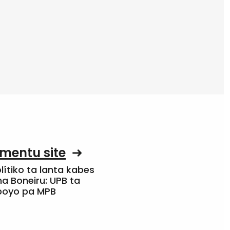
mentu site
olítiko ta lanta kabes
a Boneiru: UPB ta
apoyo pa MPB