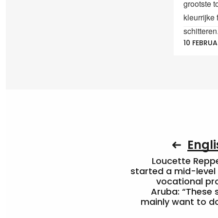
grootste t
kleurrijke
schitteren.
10 FEBRUA
Engli
Loucette Rep
started a mid-level
vocational pr
Aruba: “These 
mainly want to do