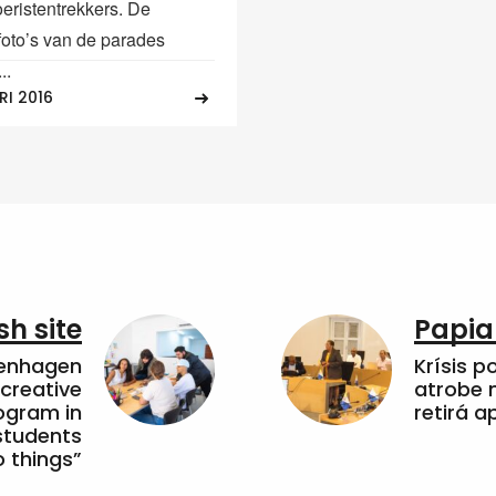
oeristentrekkers. De
 foto’s van de parades
..
RI 2016
sh site
Papia
penhagen
Krísis p
 creative
atrobe n
ogram in
retirá 
students
 things”