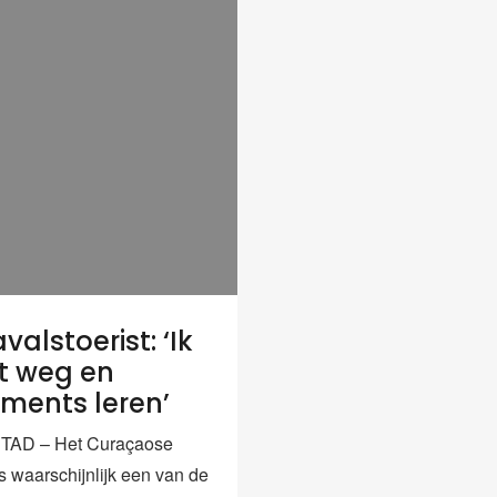
alstoerist: ‘Ik
t weg en
ments leren’
AD – Het Curaçaose
s waarschijnlijk een van de