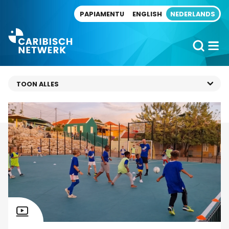
Direct naar artikel
PAPIAMENTU
ENGLISH
NEDERLANDS