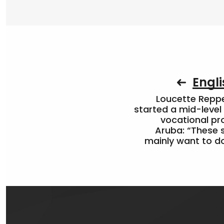
Engli
Loucette Rep
started a mid-level
vocational pr
Aruba: “These 
mainly want to do