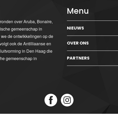
Menu
gronden over Aruba, Bonaire,
NIEUWS
ibische gemeenschap in
n we de ontwikkelingen op de
OVER ONS
volgt ook de Antilliaanse en
luitvorming in Den Haag die
PARTNERS
sche gemeenschap in