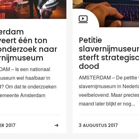
erdam
Petitie
veert één ton
slavernijmuse
onderzoek naar
sterft strategis
rnijmuseum
dood
M – Is een nationaal
AMSTERDAM – De petitie 
museum wel haalbaar in
slavernijmuseum in Neder
d? Om dat te onderzoeken
veelbelovend. Maar precie
 gemeente Amsterdam
maand later blijkt er nog...
ER 2017
3 AUGUSTUS 2017