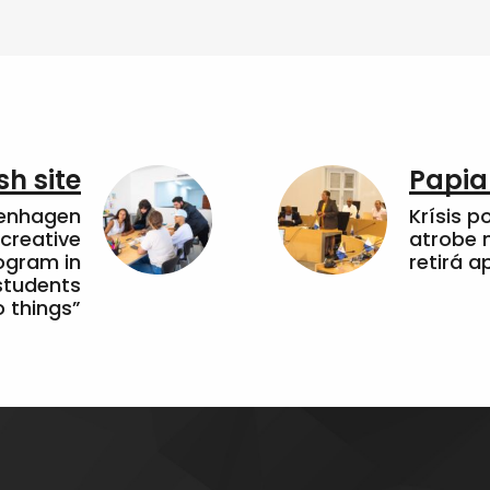
sh site
Papia
penhagen
Krísis p
 creative
atrobe n
ogram in
retirá 
students
 things”