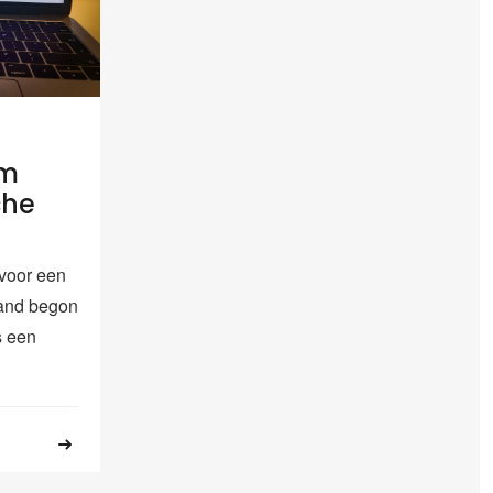
um
che
voor een
land begon
s een