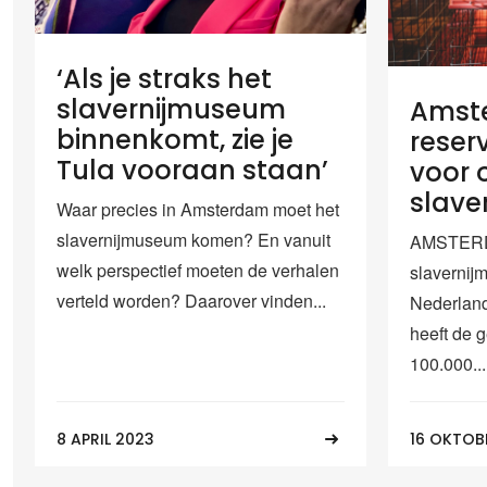
‘Als je straks het
slavernijmuseum
Amst
binnenkomt, zie je
reser
Tula vooraan staan’
voor 
slave
Waar precies in Amsterdam moet het
slavernijmuseum komen? En vanuit
AMSTERDA
welk perspectief moeten de verhalen
slavernij
verteld worden? Daarover vinden...
Nederlan
heeft de
100.000...
8 APRIL 2023
16 OKTOB