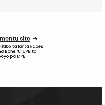
mentu site
olítiko ta lanta kabes
a Boneiru: UPB ta
apoyo pa MPB