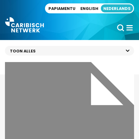
Direct naar artikel
PAPIAMENTU
ENGLISH
NEDERLANDS