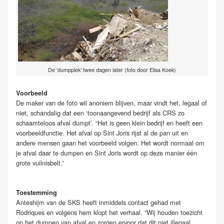
De ‘dumpplek’ twee dagen later (foto door Elisa Koek)
Voorbeeld
De maker van de foto wil anoniem blijven, maar vindt het, legaal of
niet, schandalig dat een ‘toonaangevend bedrijf als CRS zo
schaamteloos afval dumpt’. “Het is geen klein bedrijf en heeft een
voorbeeldfunctie. Het afval op Sint Joris rijst al de pan uit en
andere mensen gaan het voorbeeld volgen. Het wordt normaal om
je afval daar te dumpen en Sint Joris wordt op deze manier één
grote vuilnisbelt.”
Toestemming
Anteshijm van de SKS heeft inmiddels contact gehad met
Rodriques en volgens hem klopt het verhaal. “Wij houden toezicht
op het dumpen van afval en zorgen ervoor dat dit niet illegaal