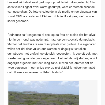
hoeveelheid afval werd gedumpt op het terrein. Aangezien bij Sint
Joris vaker illegaal afval wordt gedumpt, werd er meteen schande
van gesproken. De foto circuleerde in de media en de eigenaar van
zowel CRS als restaurant L’Aldea, Robbie Rodriques, werd op de
korrel genomen.
Rodriques zelf reageerde al snel op de foto en stelde dat het afval
niet in de mondi was gedumpt, maar op een speciale dumpplaats.
“Achter het landhuis is een dumpplaats voor grofvuil. De eigenaren
willen het dal daar vullen dus worden er dagelijks tientallen
dumptrucks met grofvuil op die plek leeggestort. Ik doe dit ook, mét
toestemming van de grondeigenaren. Het vuil dat wij storten, wordt
dagelijks afgedekt met een laag zand. Ik vind het jammer dat de
twee personen in een grijze pick-up niet duidelijk hebben gemaakt
dat dit een aangewezen vuilstortplaats is.”