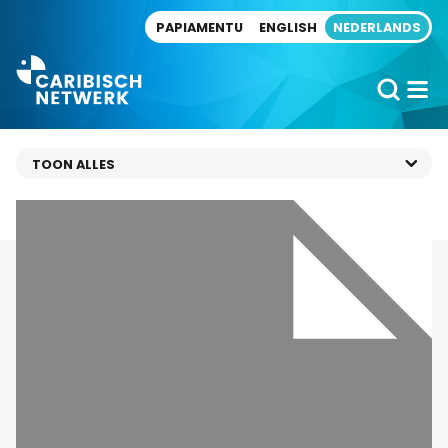
Direct naar artikel
PAPIAMENTU
ENGLISH
NEDERLANDS