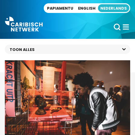
Direct naar artikel
PAPIAMENTU
ENGLISH
NEDERLANDS