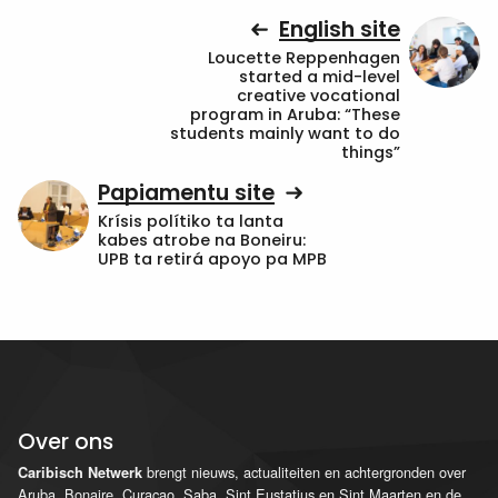
English site
Loucette Reppenhagen
started a mid-level
creative vocational
program in Aruba: “These
students mainly want to do
things”
Papiamentu site
Krísis polítiko ta lanta
kabes atrobe na Boneiru:
UPB ta retirá apoyo pa MPB
Over ons
brengt nieuws, actualiteiten en achtergronden over
Caribisch Netwerk
Aruba, Bonaire, Curaçao, Saba, Sint Eustatius en Sint Maarten en de