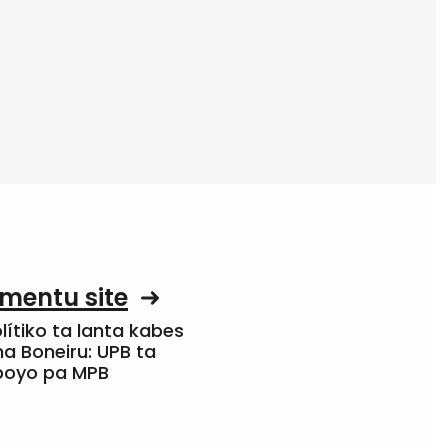
mentu site
olítiko ta lanta kabes
a Boneiru: UPB ta
apoyo pa MPB