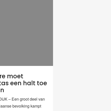
re moet
tas een halt toe
en
JK – Een groot deel van
iaanse bevolking kampt