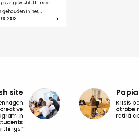
g overgewicht. Uit een
 gehouden in het...
ER 2013
sh site
Papia
penhagen
Krísis p
 creative
atrobe n
ogram in
retirá 
students
 things”