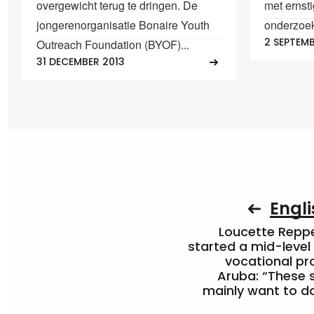
overgewicht terug te dringen. De
met ernsti
jongerenorganisatie Bonaire Youth
onderzoek
2 SEPTEMB
Outreach Foundation (BYOF)...
31 DECEMBER 2013
Engli
Loucette Rep
started a mid-level
vocational pr
Aruba: “These 
mainly want to do