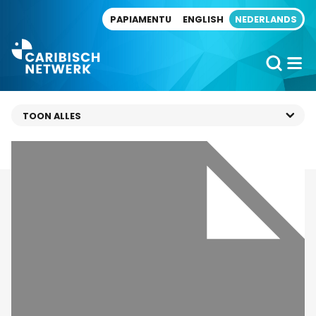
Direct naar artikel
PAPIAMENTU
ENGLISH
NEDERLANDS