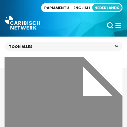
Direct naar artikel
PAPIAMENTU
ENGLISH
NEDERLANDS