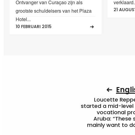
Ontvanger van Curaçao zijn als
verklaard.
21 AUGUS
grootste schuldeisers van het Plaza
Hotel...
10 FEBRUARI 2015
Engli
Loucette Rep
started a mid-level
vocational pr
Aruba: “These 
mainly want to do