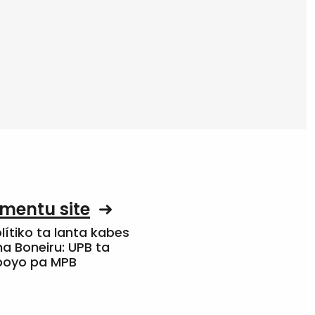
mentu site
olítiko ta lanta kabes
a Boneiru: UPB ta
apoyo pa MPB