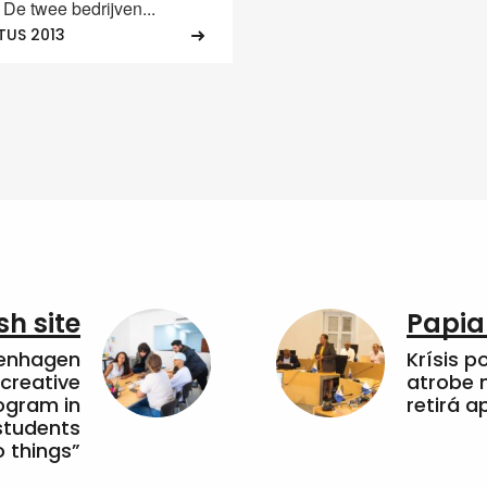
 De twee bedrijven...
TUS 2013
sh site
Papia
penhagen
Krísis p
 creative
atrobe n
ogram in
retirá 
students
 things”