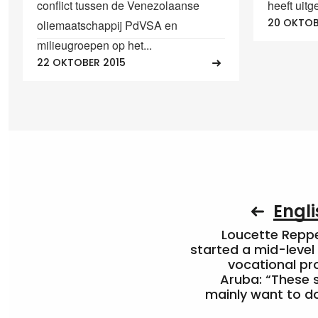
conflict tussen de Venezolaanse
heeft uitg
20 OKTOB
oliemaatschappij PdVSA en
milieugroepen op het...
22 OKTOBER 2015
Engli
Loucette Rep
started a mid-level
vocational pr
Aruba: “These 
mainly want to do