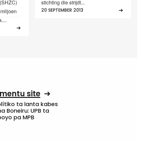
 (SHZC)
stichting die strijdt...
20 SEPTEMBER 2013
 miljoen
....
mentu site
olítiko ta lanta kabes
a Boneiru: UPB ta
apoyo pa MPB