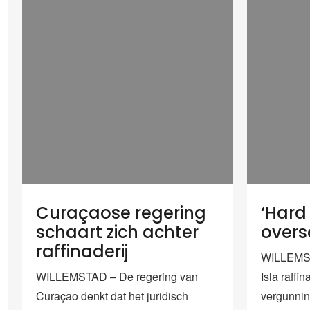
Curaçaose regering
‘Hard 
schaart zich achter
oversc
raffinaderij
WILLEMST
WILLEMSTAD – De regering van
Isla raffi
Curaçao denkt dat het juridisch
vergunni