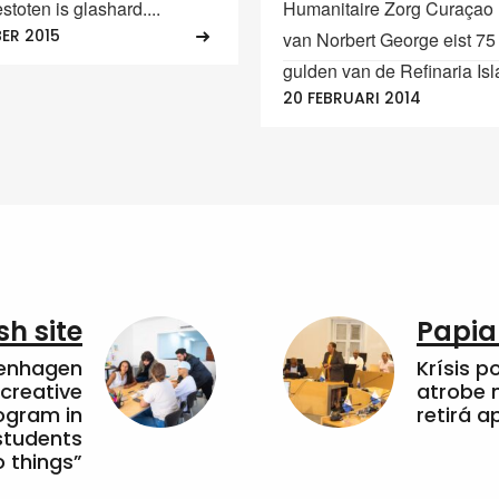
estoten is glashard....
Humanitaire Zorg Curaçao
ER 2015
van Norbert George eist 75
gulden van de Refinaria Isla
20 FEBRUARI 2014
sh site
Papia
penhagen
Krísis p
 creative
atrobe n
ogram in
retirá 
students
 things”