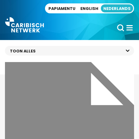
Direct naar artikel
PAPIAMENTU
ENGLISH
NEDERLANDS