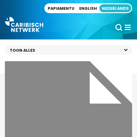
Direct naar artikel
PAPIAMENTU
ENGLISH
NEDERLANDS