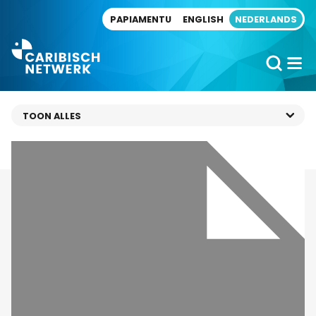
Direct naar artikel
PAPIAMENTU
ENGLISH
NEDERLANDS