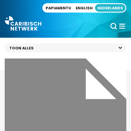
Direct naar artikel
PAPIAMENTU
ENGLISH
NEDERLANDS