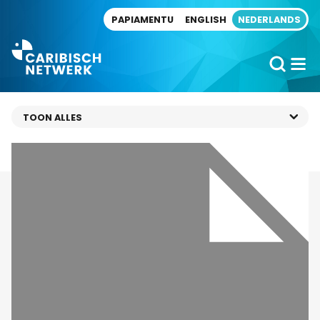
Direct naar artikel
PAPIAMENTU
ENGLISH
NEDERLANDS