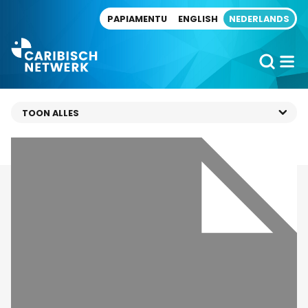
Direct naar artikel
PAPIAMENTU
ENGLISH
NEDERLANDS