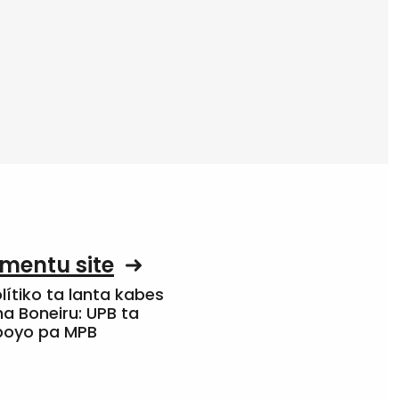
mentu site
olítiko ta lanta kabes
a Boneiru: UPB ta
apoyo pa MPB