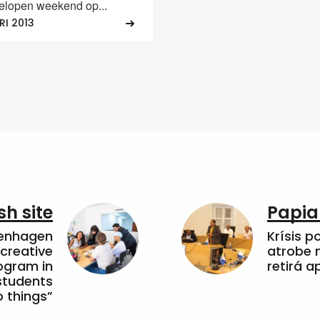
gelopen weekend op...
RI 2013
sh site
Papia
penhagen
Krísis p
 creative
atrobe n
ogram in
retirá 
students
 things”