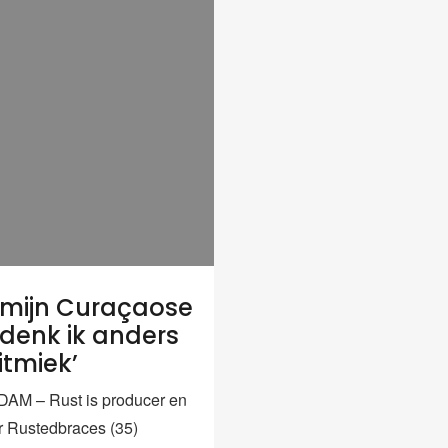
 mijn Curaçaose
 denk ik anders
itmiek’
M – Rust is producer en
r Rustedbraces (35)