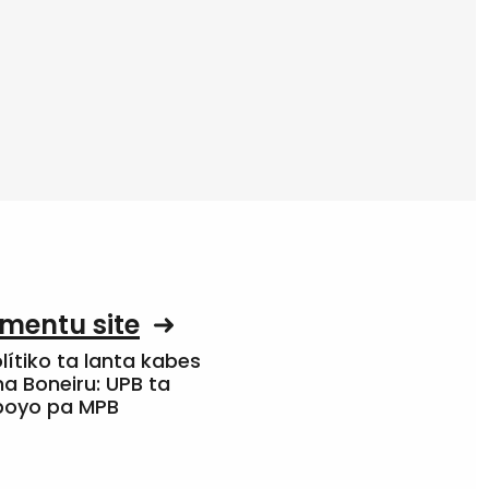
mentu site
olítiko ta lanta kabes
a Boneiru: UPB ta
apoyo pa MPB