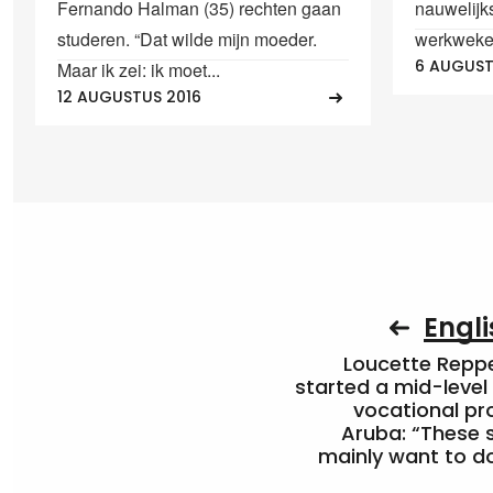
Fernando Halman (35) rechten gaan
nauwelijk
studeren. “Dat wilde mijn moeder.
werkweken 
6 AUGUST
Maar ik zei: ik moet...
12 AUGUSTUS 2016
Engli
Loucette Rep
started a mid-level
vocational pr
Aruba: “These 
mainly want to do