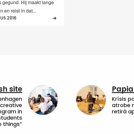
s gegund. Hij maakt lange
en reist in dat...
US 2016
sh site
Papia
penhagen
Krísis p
 creative
atrobe n
ogram in
retirá 
students
 things”