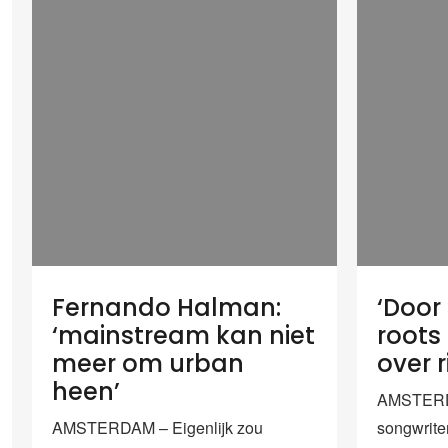
Fernando Halman:
‘Door
‘mainstream kan niet
roots
meer om urban
over r
heen’
AMSTERDA
AMSTERDAM – Eigenlijk zou
songwrite