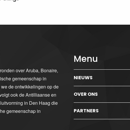
Menu
gronden over Aruba, Bonaire,
NIEUWS
ibische gemeenschap in
n we de ontwikkelingen op de
OVER ONS
volgt ook de Antilliaanse en
luitvorming in Den Haag die
PARTNERS
sche gemeenschap in