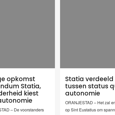
ge opkomst
Statia verdeeld
endum Statia,
tussen status 
erheid kiest
autonomie
autonomie
ORANJESTAD – Het zal er
AD – De voorstanders
op Sint Eustatius om spanne