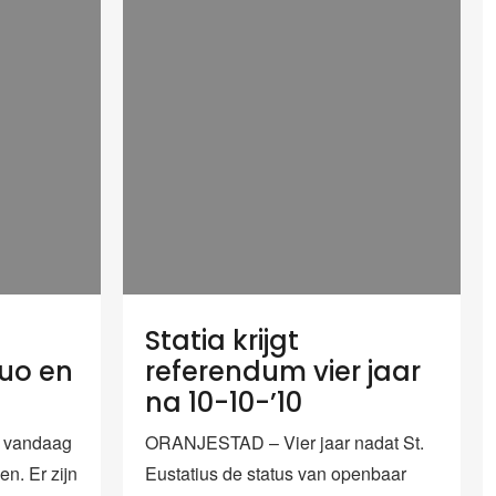
Statia krijgt
quo en
referendum vier jaar
na 10-10-’10
 vandaag
ORANJESTAD – Vier jaar nadat St.
n. Er zijn
Eustatius de status van openbaar