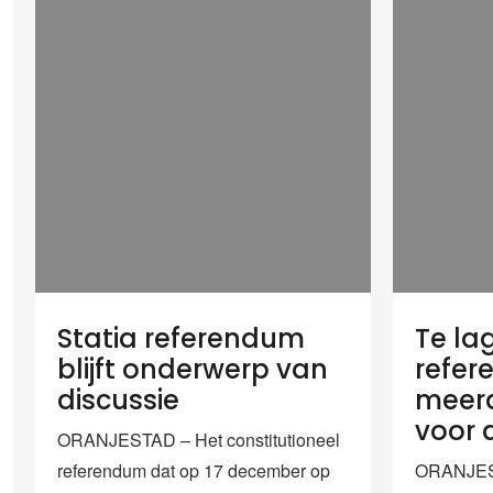
Statia referendum
Te la
blijft onderwerp van
refer
discussie
meerd
voor 
ORANJESTAD – Het constitutioneel
referendum dat op 17 december op
ORANJEST