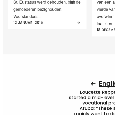
St. Eustatius werd gehouden, blijft de
van een a
gemoederen bezighouden.
vierde va
Voorstanders...
overwinni
12 JANUARI 2015
laat zien..
18 DECEM
Engli
Loucette Rep
started a mid-level
vocational pr
Aruba: “These 
mainly want to do