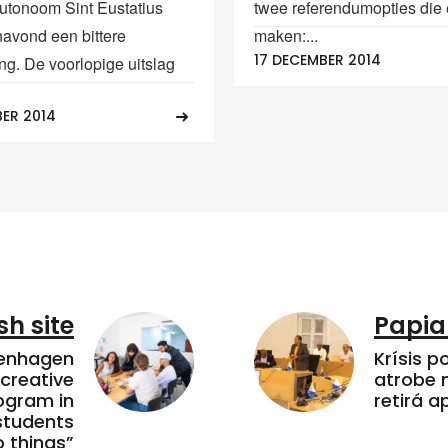
utonoom Sint Eustatius
twee referendumopties die
navond een bittere
maken:...
17 DECEMBER 2014
ng. De voorlopige uitslag
.
BER 2014
sh site
Papia
penhagen
Krísis p
 creative
atrobe n
ogram in
retirá 
students
 things”