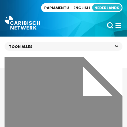
Direct naar artikel
PAPIAMENTU
ENGLISH
NEDERLANDS