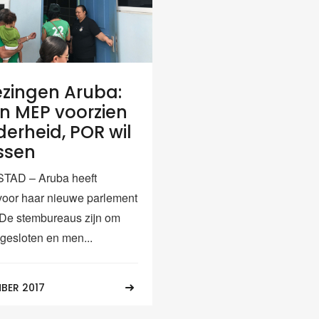
ezingen Aruba:
n MEP voorzien
erheid, POR wil
ssen
AD – Aruba heeft
oor haar nieuwe parlement
De stembureaus zijn om
 gesloten en men...
BER 2017