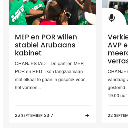
MEP en POR willen
Verki
stabiel Arubaans
AVP e
kabinet
meerd
verra
ORANJESTAD – De partijen MEP,
POR en RED lijken langzaamaan
ORANJEST
met elkaar te gaan in gesprek voor
vandaag v
het vormen...
gestemd. 
19.00 uur
26 SEPTEMBER 2017
22 SEPTEM