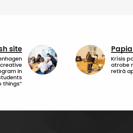
sh site
Papia
penhagen
Krísis p
 creative
atrobe n
ogram in
retirá 
students
 things”