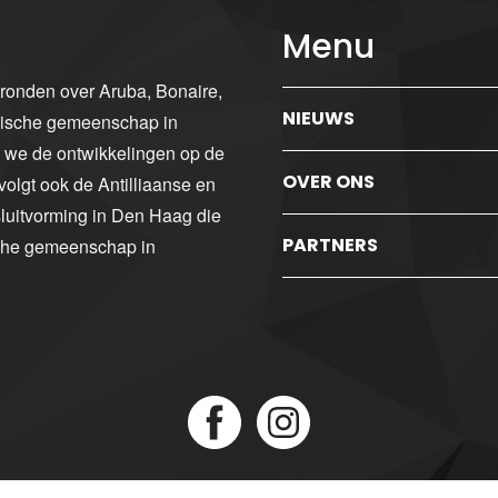
Menu
gronden over Aruba, Bonaire,
NIEUWS
ibische gemeenschap in
n we de ontwikkelingen op de
OVER ONS
volgt ook de Antilliaanse en
luitvorming in Den Haag die
PARTNERS
sche gemeenschap in