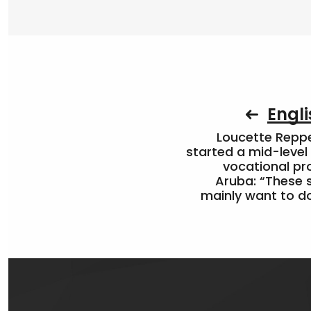
Engli
Loucette Rep
started a mid-level
vocational pr
Aruba: “These 
mainly want to do