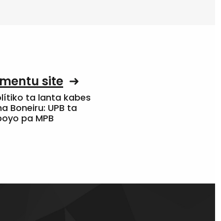
mentu site
olítiko ta lanta kabes
a Boneiru: UPB ta
apoyo pa MPB