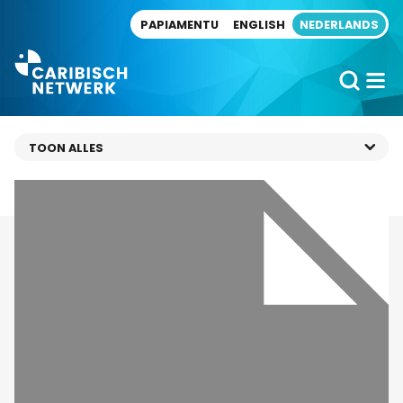
Direct naar artikel
PAPIAMENTU
ENGLISH
NEDERLANDS