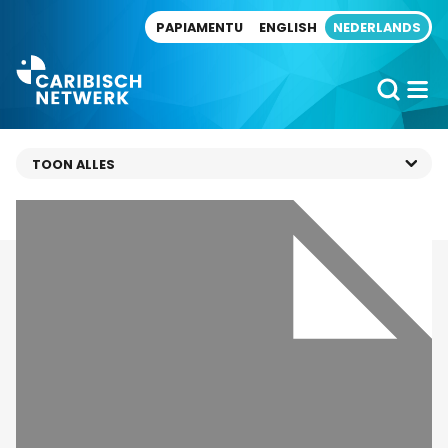
Direct naar artikel
PAPIAMENTU
ENGLISH
NEDERLANDS