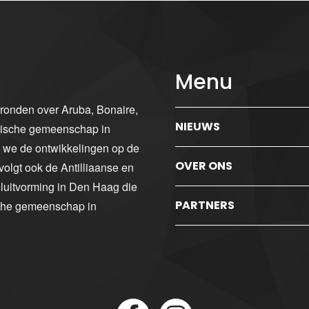
Menu
gronden over Aruba, Bonaire,
NIEUWS
ibische gemeenschap in
n we de ontwikkelingen op de
OVER ONS
volgt ook de Antilliaanse en
luitvorming in Den Haag die
PARTNERS
sche gemeenschap in