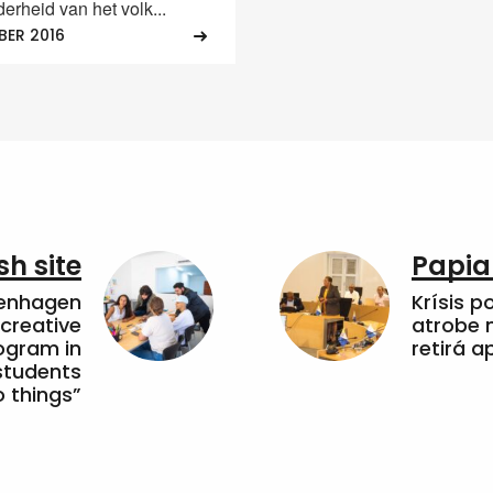
erheid van het volk...
BER 2016
sh site
Papia
penhagen
Krísis p
 creative
atrobe n
ogram in
retirá 
students
 things”