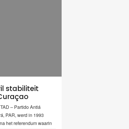
l stabiliteit
Curaçao
AD – Partido Antiá
rá, PAR, werd in 1993
 na het referendum waarin