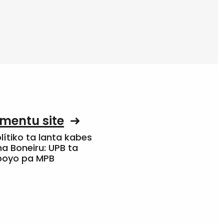
mentu site
olítiko ta lanta kabes
a Boneiru: UPB ta
apoyo pa MPB