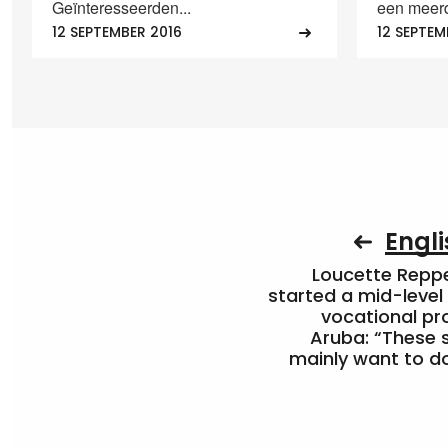
Geïnteresseerden...
een meerd
12 SEPTEMBER 2016
12 SEPTEM
Engli
Loucette Rep
started a mid-level
vocational pr
Aruba: “These 
mainly want to do