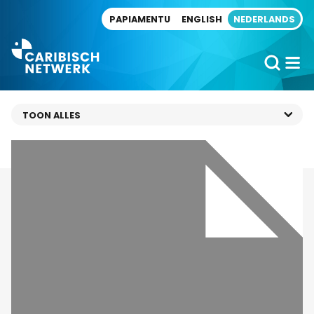
Direct naar artikel
PAPIAMENTU
ENGLISH
NEDERLANDS