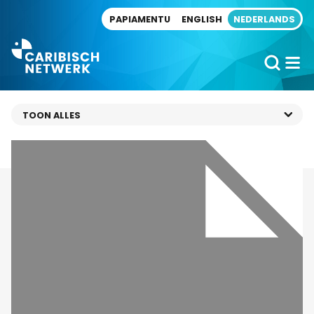
Direct naar artikel
PAPIAMENTU
ENGLISH
NEDERLANDS