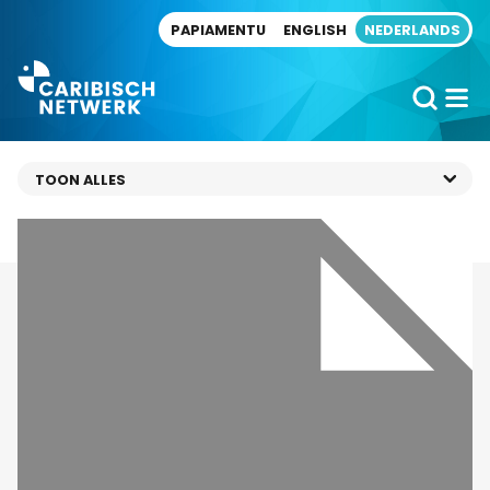
Direct naar artikel
PAPIAMENTU
ENGLISH
NEDERLANDS