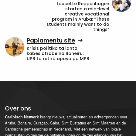
Loucette Reppenhagen
started a mid-level
creative vocational
program in Aruba: “These
students mainly want to do
things”
Papiamentu site
Krísis polítiko ta lanta
kabes atrobe na Boneiru:
UPB ta retirá apoyo pa MPB
Over ons
brengt nieuws, actualiteiten en achtergronden over
Caribisch Netwerk
Aruba, Bonaire, Curaçao, Saba, Sint Eustatius en Sint Maarten en de
Caribische gemeenschap in Nederland. Met een netwerk van lokale
journalisten volgen we de ontwikkelingen op de zes eilanden van het