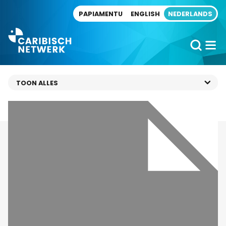
Direct naar artikel
PAPIAMENTU
ENGLISH
NEDERLANDS