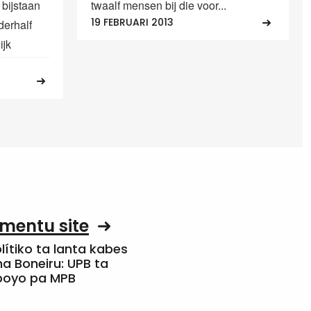
 bijstaan
twaalf mensen bij die voor...
19 FEBRUARI 2013
derhalf
ijk
mentu site
olítiko ta lanta kabes
a Boneiru: UPB ta
apoyo pa MPB