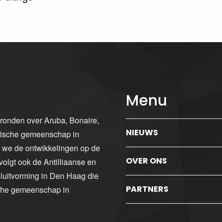
Menu
gronden over Aruba, Bonaire,
NIEUWS
ibische gemeenschap in
n we de ontwikkelingen op de
OVER ONS
volgt ook de Antilliaanse en
luitvorming in Den Haag die
PARTNERS
sche gemeenschap in