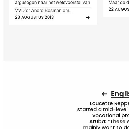
argusogen naar het wetsvoorstel van
Maar de d
22 AUGUS
VVD’er André Bosman om...
23 AUGUSTUS 2013
Engli
Loucette Rep
started a mid-level
vocational pr
Aruba: “These 
mainly want to do