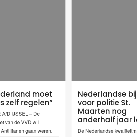
ederland moet
Nederlandse bi
es zelf regelen”
voor politie St.
Maarten nog
A/D IJSSEL – De
anderhalf jaar 
t van de VVD wil
Antillianen gaan weren.
De Nederlandse kwaliteit