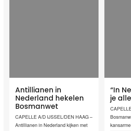
Antillianen in
“In N
Nederland hekelen
je all
Bosmanwet
CAPELLE 
CAPELLE A/D IJSSEL/DEN HAAG –
Bosmanwe
Antillianen in Nederland kijken met
kansarme 