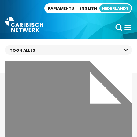
Direct naar artikel
PAPIAMENTU
ENGLISH
NEDERLANDS