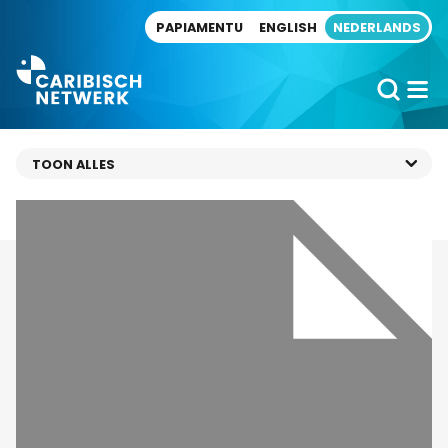
Direct naar artikel
PAPIAMENTU
ENGLISH
NEDERLANDS