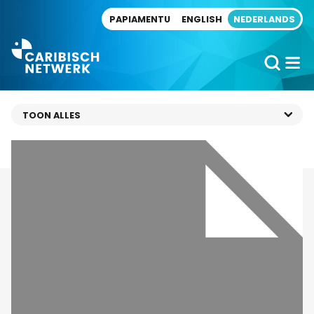
Direct naar artikel
PAPIAMENTU
ENGLISH
NEDERLANDS