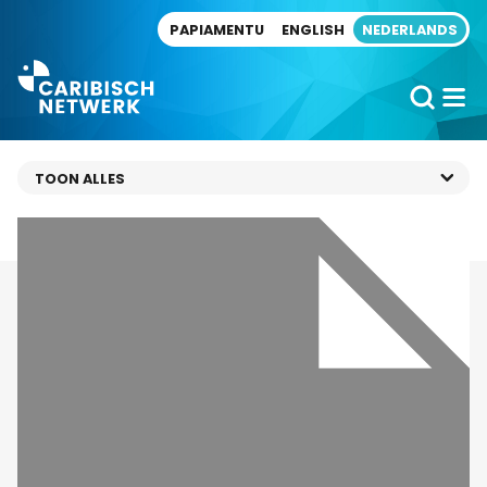
Direct naar artikel
PAPIAMENTU
ENGLISH
NEDERLANDS