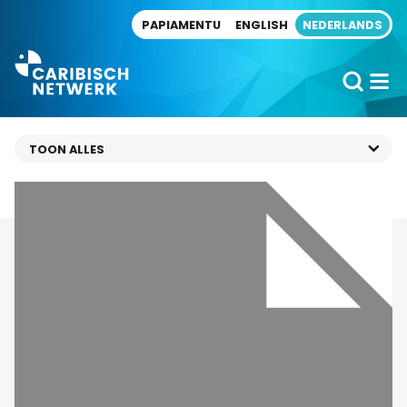
Direct naar artikel
PAPIAMENTU
ENGLISH
NEDERLANDS